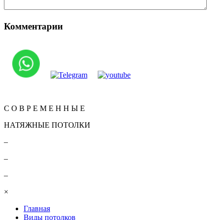
Комментарии
Вернуться
КОНТАКТЫ
С О В Р Е М Е Н Н Ы Е
НАТЯЖНЫЕ ПОТОЛКИ
–
–
–
×
Главная
Виды потолков