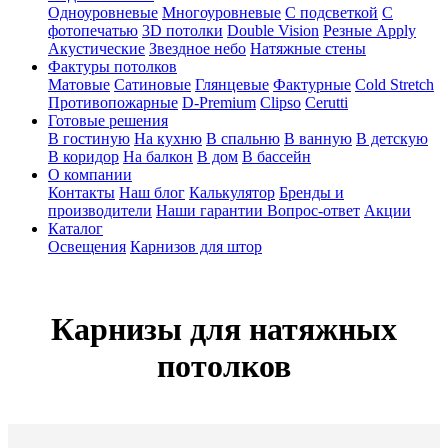
Одноуровневые
Многоуровневые
С подсветкой
С
фотопечатью
3D потолки
Double Vision
Резные Apply
Акустические
Звездное небо
Натяжные стены
Фактуры потолков
Матовые
Сатиновые
Глянцевые
Фактурные
Cold Stretch
Противопожарные
D-Premium
Clipso
Cerutti
Готовые решения
В гостиную
На кухню
В спальню
В ванную
В детскую
В коридор
На балкон
В дом
В бассейн
О компании
Контакты
Наш блог
Калькулятор
Бренды и
производители
Наши гарантии
Вопрос-ответ
Акции
Каталог
Освещения
Карнизов для штор
Карнизы для натяжных
потолков